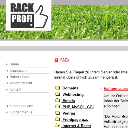
Home
Impressum
Haben Sie Fragen zu Ihrem Server oder Ihrem
Datenschutz
einmal übersichtlich zusammengefaßt.
Widerrufsrecht
Domains
Haftungsauss
Kontakt
Webhosting
Um Ihr Online
Emails
Inhalt der Sei
Kundenservice
einbinden:
PHP, MySQL, CGI
Kundenmenue
Vertrag
"Der Autor �be
Frontpage u.a.
Vollst�ndigkei
Internet & Recht
Haftungsanspr