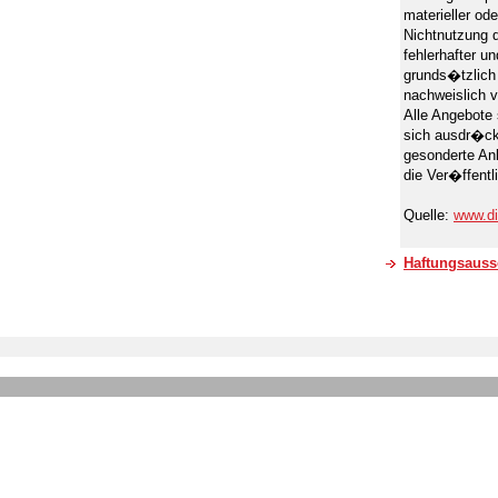
materieller ode
Nichtnutzung 
fehlerhafter u
grunds�tzlich
nachweislich v
Alle Angebote 
sich ausdr�ckl
gesonderte An
die Ver�ffentl
Quelle:
www.di
Haftungsaussc