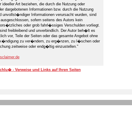
r ideeller Art beziehen, die durch die Nutzung oder
der dargebotenen Informationen bzw. durch die Nutzung
nd unvollst�ndiger Informationen verursacht wurden, sind
 ausgeschlossen, sofern seitens des Autors kein
ors�tzliches oder grob fahrl�ssiges Verschulden vorliegt.
sind freibleibend und unverbindlich. Der Autor beh�lt es
ich vor, Teile der Seiten oder das gesamte Angebot ohne
k�ndigung zu ver�ndern, zu erg�nzen, zu l�schen oder
ichung zeitweise oder endg�ltig einzustellen."
sclaimer.de
hlu� - Verweise und Links auf Ihren Seiten