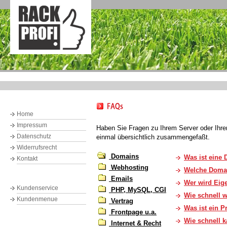
Home
Impressum
Haben Sie Fragen zu Ihrem Server oder Ihrem
Datenschutz
einmal übersichtlich zusammengefaßt.
Widerrufsrecht
Domains
Was ist eine
Kontakt
Webhosting
Welche Domai
Emails
Wer wird Eig
Kundenservice
PHP, MySQL, CGI
Wie schnell w
Kundenmenue
Vertrag
Was ist ein 
Frontpage u.a.
Wie schnell 
Internet & Recht