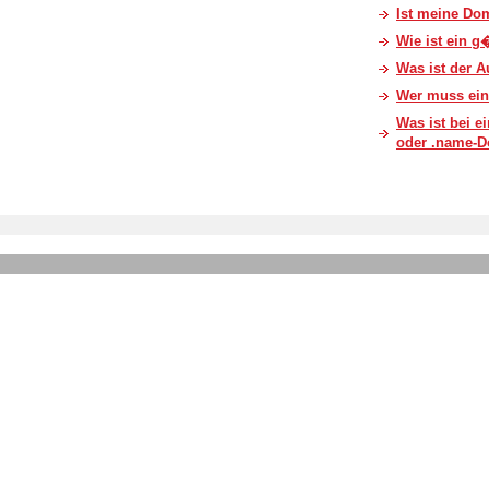
Ist meine Do
Wie ist ein 
Was ist der
Wer muss ei
Was ist bei ei
oder .name-